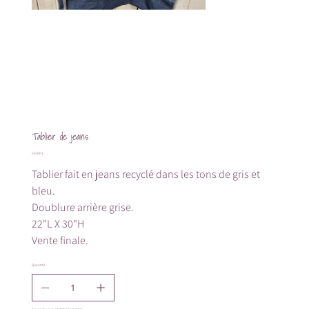
Tablier de jeans
Prix
59,99 $
Tablier fait en jeans recyclé dans les tons de gris et
bleu.
Doublure arrière grise.
22"L X 30"H
Vente finale.
Quantité