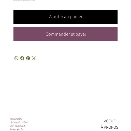
Il ne reste que 1 article(s) en stock
Ajouter au panier
Commander et payer
Melmerveilles
ACCUEIL
Tel. 581-372-9794
638F boul.Renault
À PROPOS
Beauceville, Qc