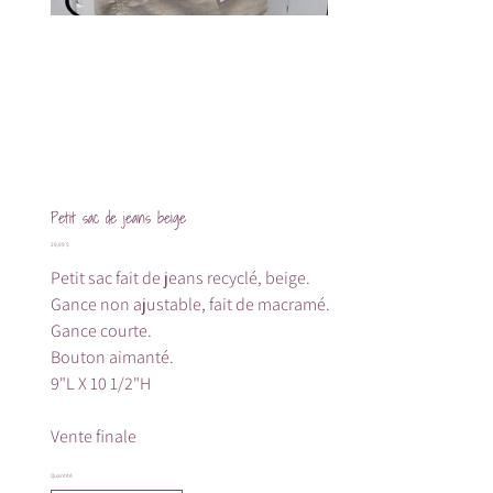
Petit sac de jeans beige
Prix
29,99 $
Petit sac fait de jeans recyclé, beige.
Gance non ajustable, fait de macramé.
Gance courte.
Bouton aimanté.
9"L X 10 1/2"H
Vente finale
Quantité